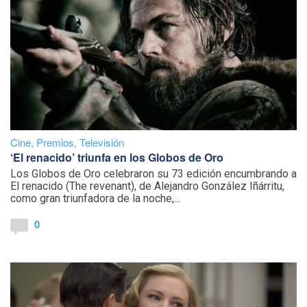
Cine
,
Premios
,
Televisión
‘El renacido’ triunfa en los Globos de Oro
Los Globos de Oro celebraron su 73 edición encumbrando a
El renacido (The revenant), de Alejandro González Iñárritu,
como gran triunfadora de la noche,...
0