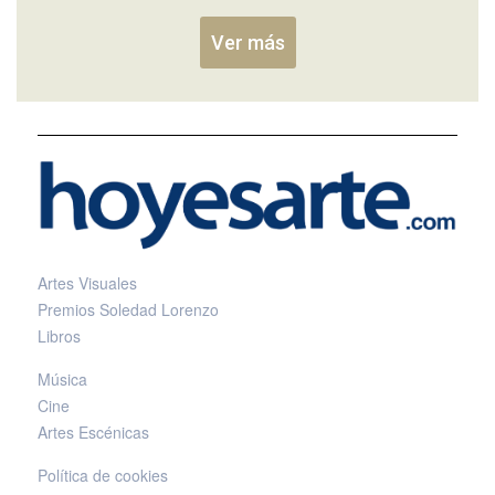
Ver más
Artes Visuales
Premios Soledad Lorenzo
Libros
Música
Cine
Artes Escénicas
Política de cookies