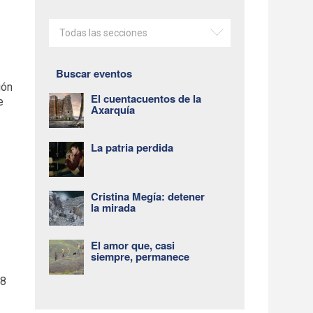
Todas las secciones
Buscar eventos
ión
El cuentacuentos de la
e
Axarquía
La patria perdida
Cristina Megía: detener
la mirada
El amor que, casi
siempre, permanece
18