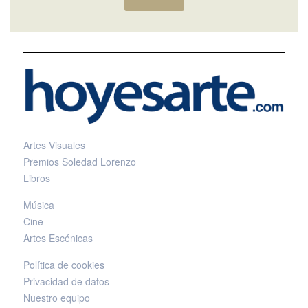
Artes Visuales
Premios Soledad Lorenzo
Libros
Música
Cine
Artes Escénicas
Política de cookies
Privacidad de datos
Nuestro equipo