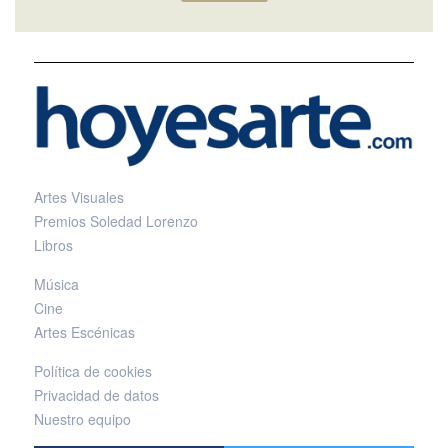
Artes Visuales
Premios Soledad Lorenzo
Libros
Música
Cine
Artes Escénicas
Política de cookies
Privacidad de datos
Nuestro equipo