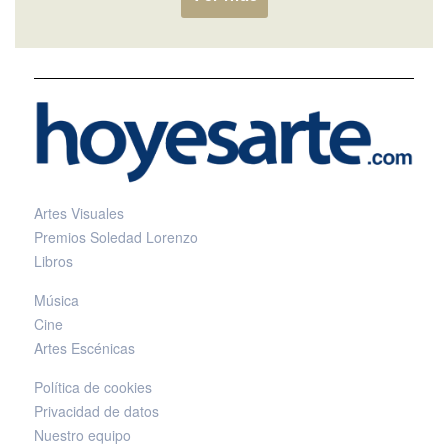
Artes Visuales
Premios Soledad Lorenzo
Libros
Música
Cine
Artes Escénicas
Política de cookies
Privacidad de datos
Nuestro equipo