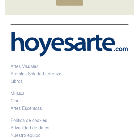
Artes Visuales
Premios Soledad Lorenzo
Libros
Música
Cine
Artes Escénicas
Política de cookies
Privacidad de datos
Nuestro equipo