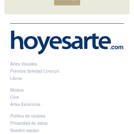
Artes Visuales
Premios Soledad Lorenzo
Libros
Música
Cine
Artes Escénicas
Política de cookies
Privacidad de datos
Nuestro equipo