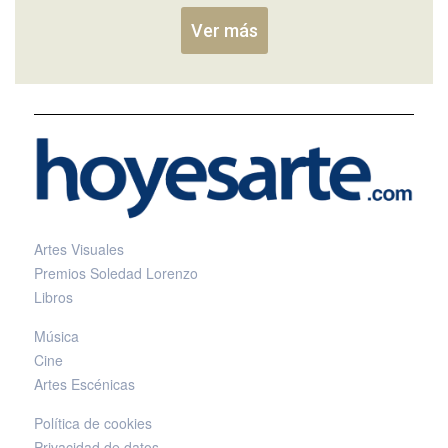
Ver más
Artes Visuales
Premios Soledad Lorenzo
Libros
Música
Cine
Artes Escénicas
Política de cookies
Privacidad de datos