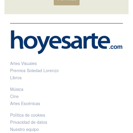
Artes Visuales
Premios Soledad Lorenzo
Libros
Música
Cine
Artes Escénicas
Política de cookies
Privacidad de datos
Nuestro equipo