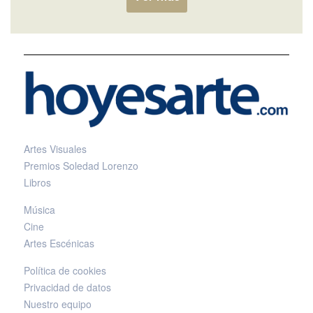
Artes Visuales
Premios Soledad Lorenzo
Libros
Música
Cine
Artes Escénicas
Política de cookies
Privacidad de datos
Nuestro equipo