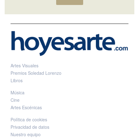
Artes Visuales
Premios Soledad Lorenzo
Libros
Música
Cine
Artes Escénicas
Política de cookies
Privacidad de datos
Nuestro equipo