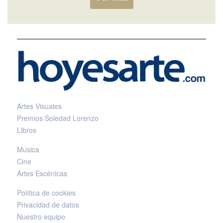
Artes Visuales
Premios Soledad Lorenzo
Libros
Música
Cine
Artes Escénicas
Política de cookies
Privacidad de datos
Nuestro equipo