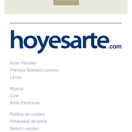
Artes Visuales
Premios Soledad Lorenzo
Libros
Música
Cine
Artes Escénicas
Política de cookies
Privacidad de datos
Nuestro equipo