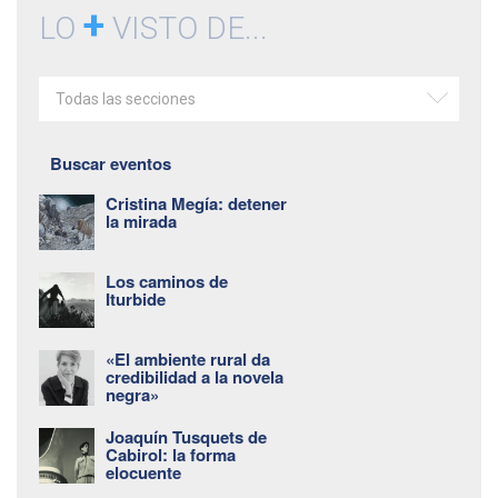
+
LO
VISTO DE...
Todas las secciones
Buscar eventos
Cristina Megía: detener
la mirada
Los caminos de
Iturbide
«El ambiente rural da
credibilidad a la novela
negra»
Joaquín Tusquets de
Cabirol: la forma
elocuente