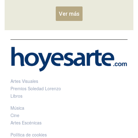
Ver más
Artes Visuales
Premios Soledad Lorenzo
Libros
Música
Cine
Artes Escénicas
Política de cookies