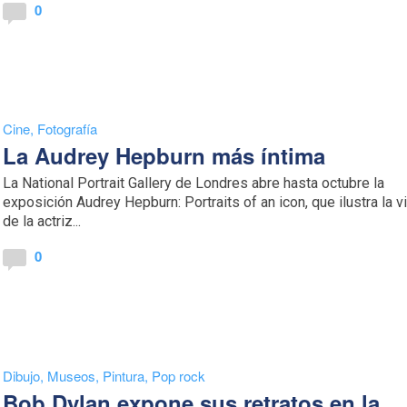
0
Cine
,
Fotografía
La Audrey Hepburn más íntima
La National Portrait Gallery de Londres abre hasta octubre la
exposición Audrey Hepburn: Portraits of an icon, que ilustra la v
de la actriz...
0
Dibujo
,
Museos
,
Pintura
,
Pop rock
Bob Dylan expone sus retratos en la