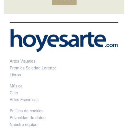
Artes Visuales
Premios Soledad Lorenzo
Libros
Música
Cine
Artes Escénicas
Política de cookies
Privacidad de datos
Nuestro equipo