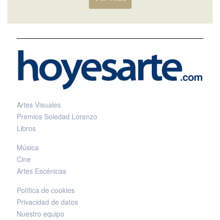
Artes Visuales
Premios Soledad Lorenzo
Libros
Música
Cine
Artes Escénicas
Política de cookies
Privacidad de datos
Nuestro equipo