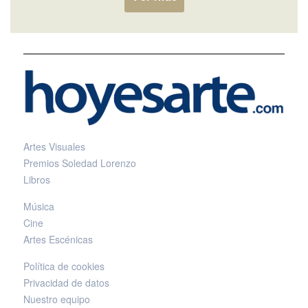
Artes Visuales
Premios Soledad Lorenzo
Libros
Música
Cine
Artes Escénicas
Política de cookies
Privacidad de datos
Nuestro equipo