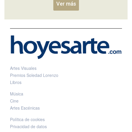
Ver más
Artes Visuales
Premios Soledad Lorenzo
Libros
Música
Cine
Artes Escénicas
Política de cookies
Privacidad de datos