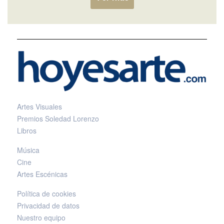
Artes Visuales
Premios Soledad Lorenzo
Libros
Música
Cine
Artes Escénicas
Política de cookies
Privacidad de datos
Nuestro equipo