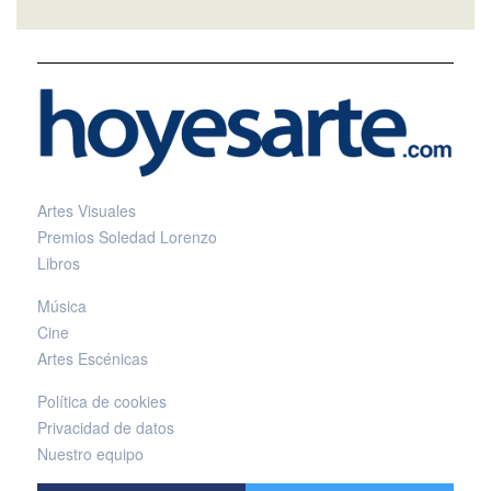
Artes Visuales
Premios Soledad Lorenzo
Libros
Música
Cine
Artes Escénicas
Política de cookies
Privacidad de datos
Nuestro equipo