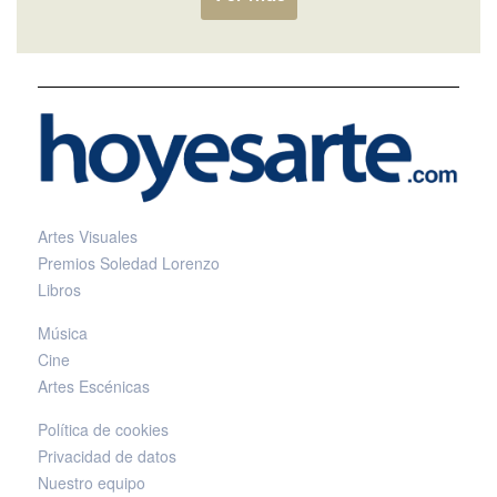
Artes Visuales
Premios Soledad Lorenzo
Libros
Música
Cine
Artes Escénicas
Política de cookies
Privacidad de datos
Nuestro equipo