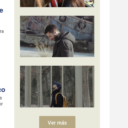
e
ra
co
as
or
Ver más