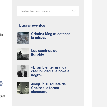
Todas las secciones
Buscar eventos
Cristina Megía: detener
dio
la mirada
Los caminos de
Iturbide
«El ambiente rural da
credibilidad a la novela
negra»
30
Joaquín Tusquets de
Cabirol: la forma
elocuente
del