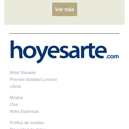
Ver más
Artes Visuales
Premios Soledad Lorenzo
Libros
Música
Cine
Artes Escénicas
Política de cookies