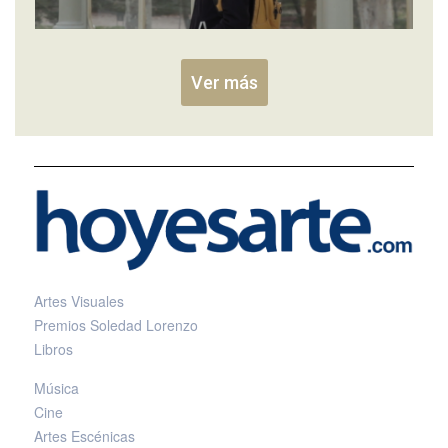
Ver más
Artes Visuales
Premios Soledad Lorenzo
Libros
Música
Cine
Artes Escénicas