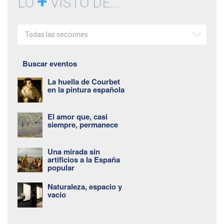
+
LO
VISTO DE...
Todas las secciones
Buscar eventos
La huella de Courbet
en la pintura española
El amor que, casi
siempre, permanece
Una mirada sin
artificios a la España
popular
Naturaleza, espacio y
vacío