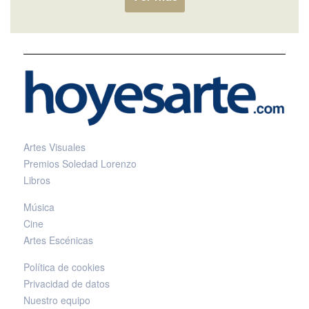
Artes Visuales
Premios Soledad Lorenzo
Libros
Música
Cine
Artes Escénicas
Política de cookies
Privacidad de datos
Nuestro equipo