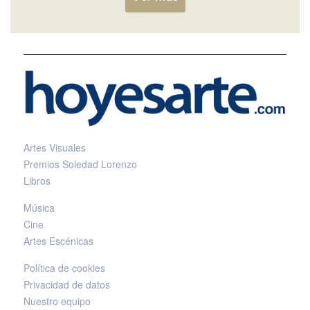
Artes Visuales
Premios Soledad Lorenzo
Libros
Música
Cine
Artes Escénicas
Política de cookies
Privacidad de datos
Nuestro equipo