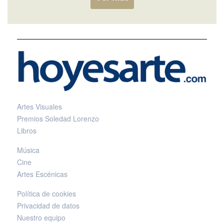
Artes Visuales
Premios Soledad Lorenzo
Libros
Música
Cine
Artes Escénicas
Política de cookies
Privacidad de datos
Nuestro equipo