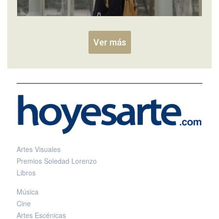
Ver más
Artes Visuales
Premios Soledad Lorenzo
Libros
Música
Cine
Artes Escénicas