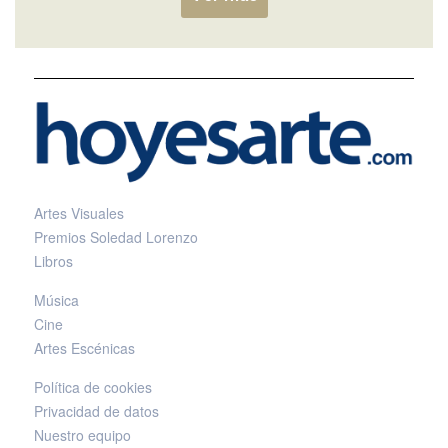
Artes Visuales
Premios Soledad Lorenzo
Libros
Música
Cine
Artes Escénicas
Política de cookies
Privacidad de datos
Nuestro equipo