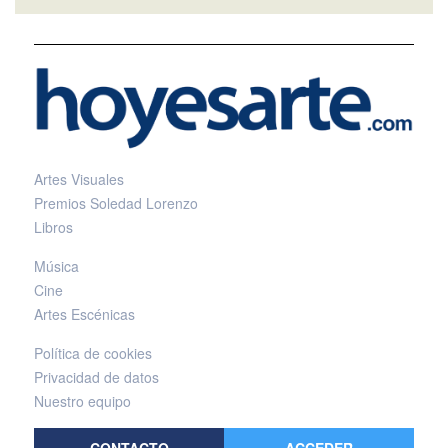
Artes Visuales
Premios Soledad Lorenzo
Libros
Música
Cine
Artes Escénicas
Política de cookies
Privacidad de datos
Nuestro equipo
CONTACTO
ACCEDER