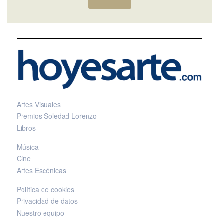
Artes Visuales
Premios Soledad Lorenzo
Libros
Música
Cine
Artes Escénicas
Política de cookies
Privacidad de datos
Nuestro equipo