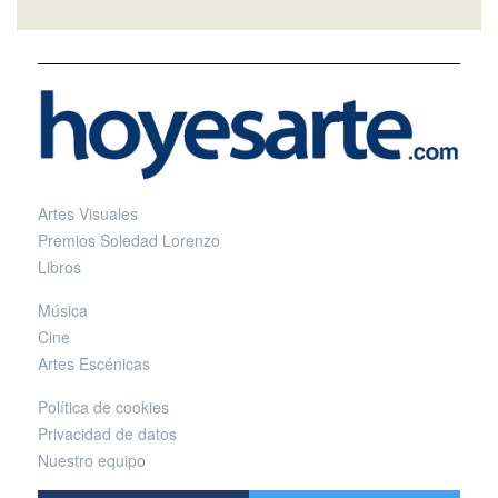
Artes Visuales
Premios Soledad Lorenzo
Libros
Música
Cine
Artes Escénicas
Política de cookies
Privacidad de datos
Nuestro equipo