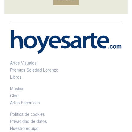
Artes Visuales
Premios Soledad Lorenzo
Libros
Música
Cine
Artes Escénicas
Política de cookies
Privacidad de datos
Nuestro equipo