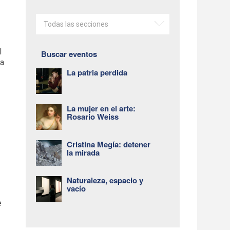
Todas las secciones
l
Buscar eventos
na
La patria perdida
La mujer en el arte:
Rosario Weiss
Cristina Megía: detener
la mirada
Naturaleza, espacio y
vacío
e