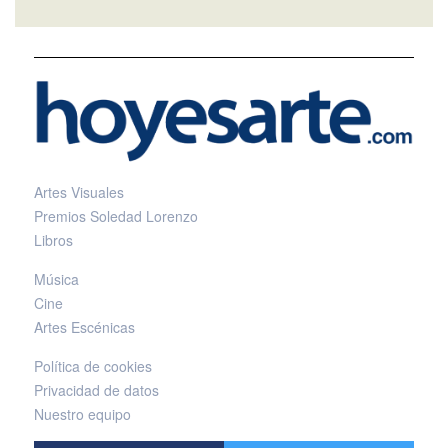
Artes Visuales
Premios Soledad Lorenzo
Libros
Música
Cine
Artes Escénicas
Política de cookies
Privacidad de datos
Nuestro equipo