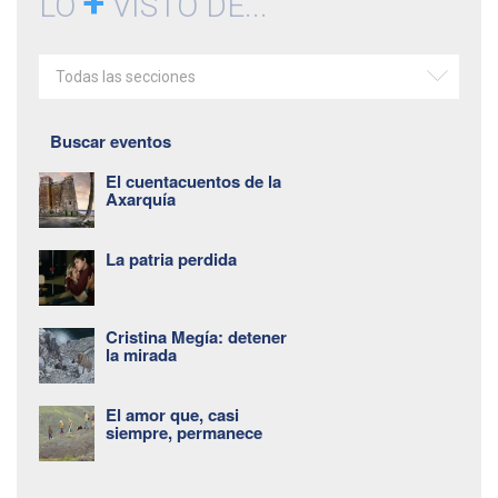
+
LO
VISTO DE...
Todas las secciones
Buscar eventos
El cuentacuentos de la
Axarquía
La patria perdida
Cristina Megía: detener
la mirada
El amor que, casi
siempre, permanece