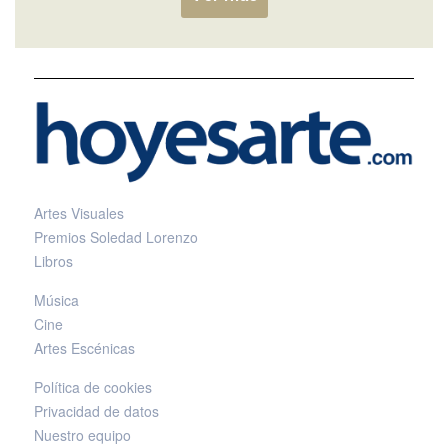
Artes Visuales
Premios Soledad Lorenzo
Libros
Música
Cine
Artes Escénicas
Política de cookies
Privacidad de datos
Nuestro equipo