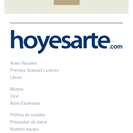
Artes Visuales
Premios Soledad Lorenzo
Libros
Música
Cine
Artes Escénicas
Política de cookies
Privacidad de datos
Nuestro equipo