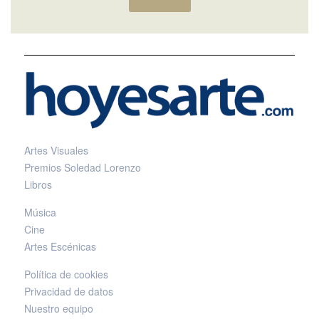
Artes Visuales
Premios Soledad Lorenzo
Libros
Música
Cine
Artes Escénicas
Política de cookies
Privacidad de datos
Nuestro equipo