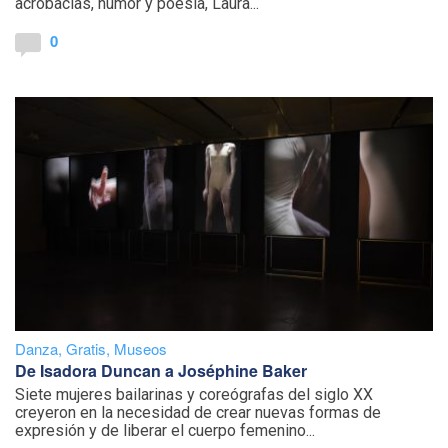
acrobacias, humor y poesía, Laura...
0
Danza
,
Gratis
,
Museos
De Isadora Duncan a Joséphine Baker
Siete mujeres bailarinas y coreógrafas del siglo XX
creyeron en la necesidad de crear nuevas formas de
expresión y de liberar el cuerpo femenino...