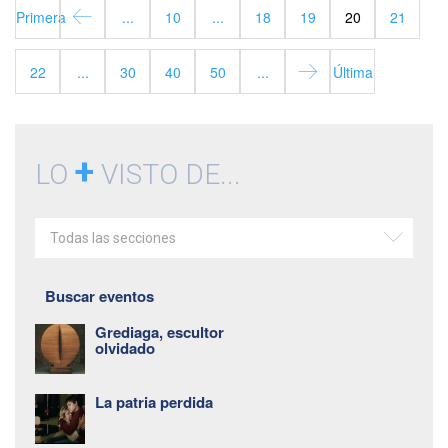
Primera
...
10
...
18
19
20
21
22
...
30
40
50
...
Última
+
LO
VISTO DE...
Todas las secciones
Buscar eventos
Grediaga, escultor
olvidado
La patria perdida