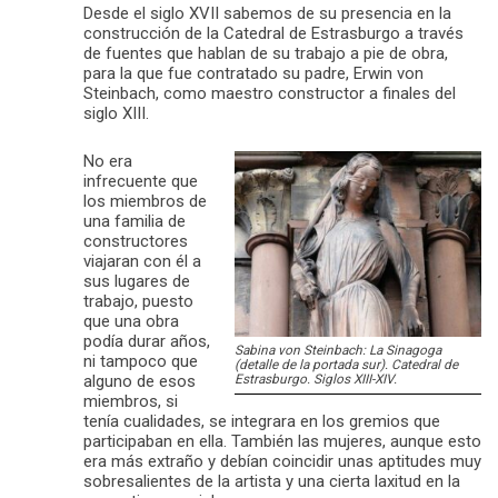
Desde el siglo XVII sabemos de su presencia en la
construcción de la Catedral de Estrasburgo a través
de fuentes que hablan de su trabajo a pie de obra,
para la que fue contratado su padre, Erwin von
Steinbach, como maestro constructor a finales del
siglo XIII.
No era
infrecuente que
los miembros de
una familia de
constructores
viajaran con él a
sus lugares de
trabajo, puesto
que una obra
podía durar años,
Sabina von Steinbach: La Sinagoga
ni tampoco que
(detalle de la portada sur). Catedral de
alguno de esos
Estrasburgo. Siglos XIII-XIV.
miembros, si
tenía cualidades, se integrara en los gremios que
participaban en ella. También las mujeres, aunque esto
era más extraño y debían coincidir unas aptitudes muy
sobresalientes de la artista y una cierta laxitud en la