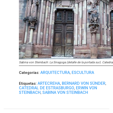
Sabina von Steinbach: La Sinagoga (detalle de la portada sur). Catedral
ARQUITECTURA
ESCULTURA
Categorías:
,
ARTECREHA
BERNARD VON SÜNDER
Etiquetas:
,
,
CATEDRAL DE ESTRASBURGO
ERWIN VON
,
STEINBACH
SABINA VON STEINBACH
,