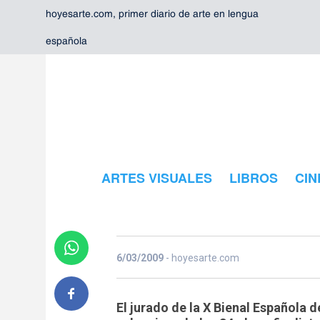
hoyesarte.com, primer diario de arte en lengua
española
Seleccionada
obras finalist
Bienal Españ
ARTES VISUALES
LIBROS
CIN
Arquitectura
6/03/2009
- hoyesarte.com
El jurado de la X Bienal Española 