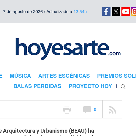
7 de agosto de 2026 / Actualizado a
13:54h
s las 34
as de la X
ola de
E
MÚSICA
ARTES ESCÉNICAS
PREMIOS SOL
 y Urbanismo
BALAS PERDIDAS
PROYECTO HOY
0
de Arquitectura y Urbanismo (BEAU) ha