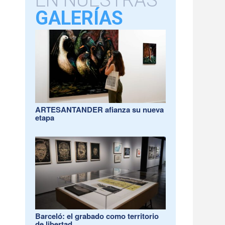
EN NUESTRAS
GALERÍAS
ARTESANTANDER afianza su nueva
etapa
Barceló: el grabado como territorio
de libertad