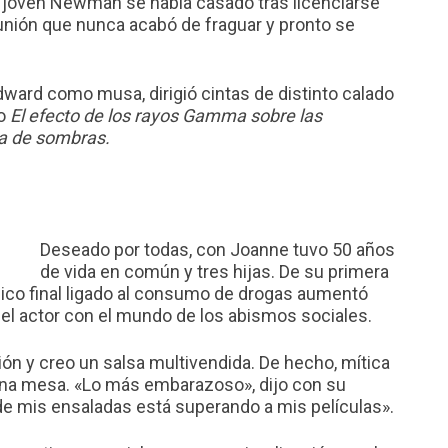
oven Newman se había casado tras licenciarse
 unión que nunca acabó de fraguar y pronto se
dward como musa, dirigió cintas de distinto calado
mo
El efecto de los rayos Gamma sobre las
aja de sombras.
Deseado por todas, con Joanne tuvo 50 años
de vida en común y tres hijas. De su primera
ágico final ligado al consumo de drogas aumentó
l actor con el mundo de los abismos sociales.
ión y creo un salsa multivendida. De hecho, mítica
buena mesa. «Lo más embarazoso», dijo con su
 de mis ensaladas está superando a mis películas».