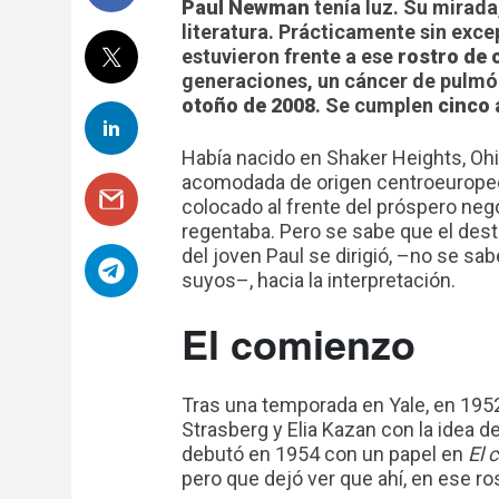
Paul Newman
tenía luz. Su mirad
literatura. Prácticamente sin exc
estuvieron frente a ese
rostro de 
generaciones, un cáncer de pulmó
otoño de 2008
. Se cumplen
cinco 
Había nacido en Shaker Heights, Ohio
acomodada de origen centroeuropeo. 
colocado al frente del próspero neg
regentaba. Pero se sabe que el dest
del joven Paul se dirigió, –no se s
suyos–, hacia la interpretación.
El comienzo
Tras una temporada en Yale, en 1952 
Strasberg y Elia Kazan con la idea de
debutó en 1954 con un papel en
El 
pero que dejó ver que ahí, en ese ros