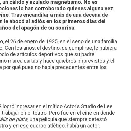
a, un cálido y azulado magnetismo. No es
epciones lo han corroborado quienes alguna vez
cine
. Tras encandilar a más de una decena de
n le abocó al
adiós en los primeros días del
años del apagón de su sonrisa
.
, el 26 de enero de 1925, en el seno de una familia
Con los años, el destino, de cumplirse, le hubiera
ocio de artículos deportivos que su padre
ino marca cartas y hace quiebros imprevistos y el
abe por qué pues no había precedentes entre los
logró ingresar en el mítico Actor’s Studio de Lee
 trabajar en el teatro. Pero fue en el cine en donde
cáliz de plata
, una película que siempre detestó
tro y en ese cuerpo atlético, había un actor.