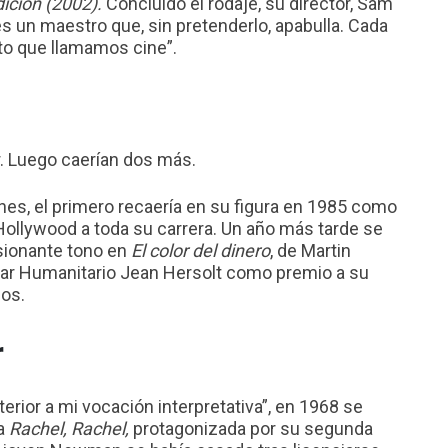
dición (2002).
Concluido el rodaje,
su director, Sam
 un maestro que, sin pretenderlo, apabulla. Cada
to que llamamos cine”.
r. Luego caerían dos más.
es, el primero recaería en su figura en 1985 como
ollywood a toda su carrera. Un año más tarde se
esionante tono en
El color del dinero
, de Martin
car Humanitario Jean Hersolt como premio a su
nos.
r
erior a mi vocación interpretativa”, en 1968 se
ca
Rachel, Rachel,
protagonizada por su segunda