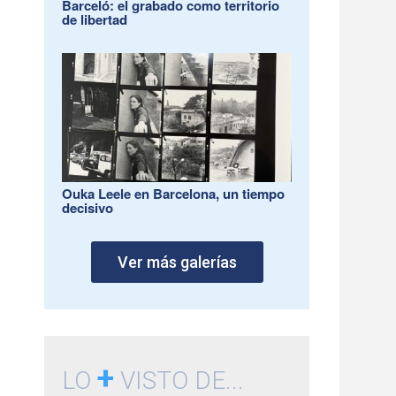
Barceló: el grabado como territorio
de libertad
Ouka Leele en Barcelona, un tiempo
decisivo
Ver más galerías
+
LO
VISTO DE...