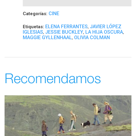
CINE
Categorías:
ELENA FERRANTES
JAVIER LÓPEZ
Etiquetas:
,
IGLESIAS
JESSIE BUCKLEY
LA HIJA OSCURA
,
,
,
MAGGIE GYLLENHAAL
OLIVIA COLMAN
,
Recomendamos