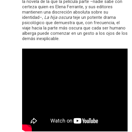
la novela de la que la película parte –nadie sabe con
certeza quien es Elena Ferrante, y sus editores
mantienen una discreción absoluta sobre su
identidad–,
La
hija oscura
teje un potente drama
psicológico que demuestra que, con frecuencia, el
viaje hacia la parte más oscura que cada ser humano
alberga puede comenzar en un gesto a los ojos de los
demás inexplicable.