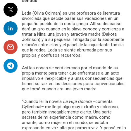
sentido.
Leda (Olivia Colman) es una profesora de literatura
divorciada que decide pasar sus vacaciones en un
pequeño pueblo de la costa griega. Allí su descanso
dará un giro cuando en la playa conoce y comienza a
tratar a Nina, una joven y atractiva madre (Dakota
Johnson) y a su pequeña. Intrigada por la absorbente
relación entre ellas y el papel de la inquietante familia
que la rodea, Leda se siente abrumada por sus
propios y confusos recuerdos.
Así las cosas se verá cercada por el mundo de su
propia mente para tener que enfrentarse a un acto
impulsivo e inexplicable y a unas consecuencias que
tienen su raíz en las decisiones poco convencionales
que tomó cuando era una joven madre.
“Cuando leí la novela
La Hija Oscura
–comenta
Gyllenhaal– me llegó algo muy extraño y doloroso,
pero también innegablemente cierto. Una parte
secreta de mi experiencia como madre, como
amante, como mujer en el mundo, se estaba
expresando en voz alta por primera vez. Y pensé en lo