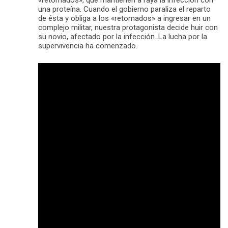
una proteína. Cuando el gobierno paraliza el reparto
de ésta y obliga a los «retornados» a ingresar en un
complejo militar, nuestra protagonista decide huir con
su novio, afectado por la infección. La lucha por la
supervivencia ha comenzado.