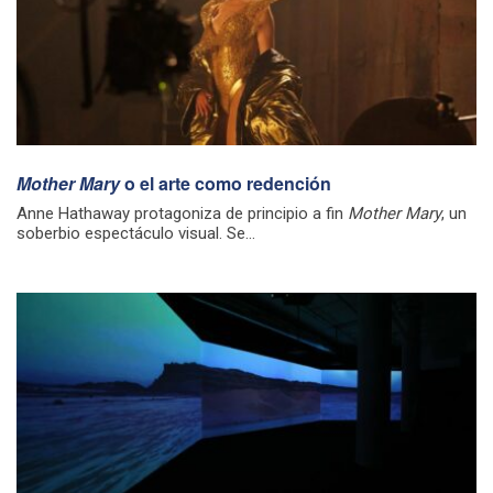
Mother Mary
o el arte como redención
Anne Hathaway protagoniza de principio a fin
Mother Mary
, un
soberbio espectáculo visual. Se...