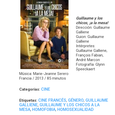
Guillaume y los
chicos, ¡a la mesa!
Dirección: Guillaume
Galliene
Guion: Guillaume
Galliene
Intérpretes:
Guillaume Galliene,
François Fabian,
André Marcon
Fotografía: Glynn
Speeckaert
Música: Marie-Jeanne Serero
Francia / 2013 / 85 minutos
CINE
Categorías:
CINE FRANCÉS
GÉNERO
GUILLAUME
Etiquetas:
,
,
GALLIENE
GUILLAUME Y LOS CHICOS A LA
,
MESA
HOMOFOBIA
HOMOSEXUALIDAD
,
,