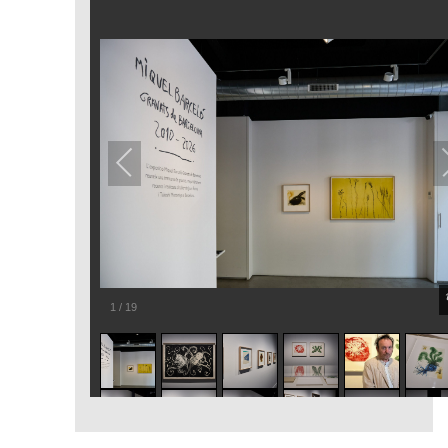
1
/
19