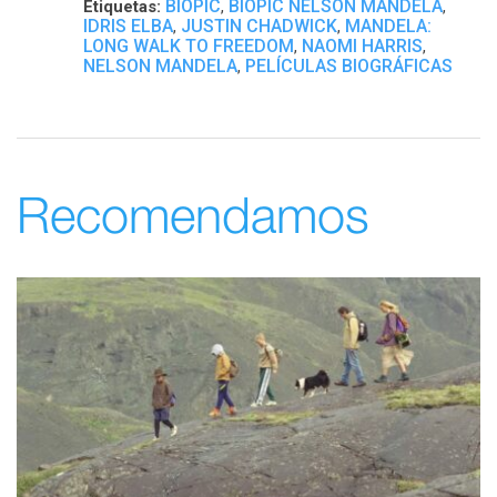
BIOPIC
BIOPIC NELSON MANDELA
Etiquetas:
,
,
IDRIS ELBA
JUSTIN CHADWICK
MANDELA:
,
,
LONG WALK TO FREEDOM
NAOMI HARRIS
,
,
NELSON MANDELA
PELÍCULAS BIOGRÁFICAS
,
Recomendamos