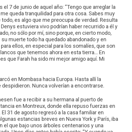
l 7 de junio de aquel año: “Tengo que arreglar la
o me queda tranquilidad para otra cosa. Sabes muy
re todo, es algo que me preocupa de verdad. Resulta
 Denys estuviera vivo podrían haber recurrido a él y
do, no sólo por mí, sino porque, en cierto modo,
n su muerte todo ha quedado abandonado y en
para ellos, en especial para los somalíes, que son
blancos que tenemos ahora en esta tierra… En
es que Farah ha sido mi mejor amigo aquí. Mi
rcó en Mombasa hacia Europa. Hasta allí la
 despidieron. Nunca volverían a encontrarse.
sen fue a recibir a su hermana al puerto de
stancia en Montreux, donde ella repuso fuerzas en
. El 31 de agosto regresó a la casa familiar en
lgunas estancias breves en Nueva York y París, iba
 en el que bajo unos árboles centenarios y una
rrada. Unos días antes había escrito: “Y cuando ya