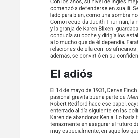
Con los años, su nivel de inglés me
comenzó a defenderse en suajili. Se
lado para bien, como una sombra nobl
Como recuerda Judith Thurman, la mejo
y la granja de Karen Blixen; guardab
conducía su coche y dirigía los estab
a lo mucho que de él dependía. Farah
relaciones de ella con los africanos
además, se convirtió en su confiden
El adiós
El 14 de mayo de 1931, Denys Finch 
pasional gravita buena parte de
Memo
Robert Redford hace ese papel, cayó
enterrado al día siguiente en las co
Karen de abandonar Kenia. Lo haría
tenazmente en asegurar el futuro de 
muy especialmente, en aquellos que