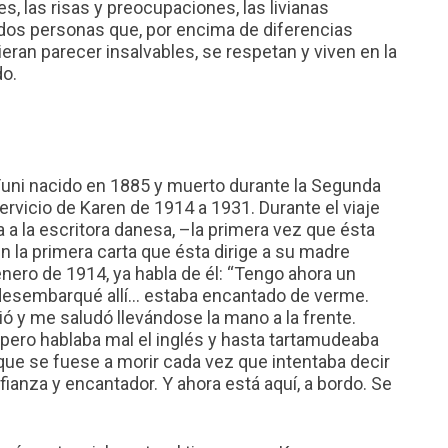
, las risas y preocupaciones, las livianas
dos personas que, por encima de diferencias
ieran parecer insalvables, se respetan y viven en la
do.
 Yuni nacido en 1885 y muerto durante la Segunda
rvicio de Karen de 1914 a 1931. Durante el viaje
 a la escritora danesa, –la primera vez que ésta
en la primera carta que ésta dirige a su madre
 enero de 1914, ya habla de él: “Tengo ahora un
desembarqué allí… estaba encantado de verme.
ó y me saludó llevándose la mano a la frente.
ero hablaba mal el inglés y hasta tartamudeaba
que se fuese a morir cada vez que intentaba decir
fianza y encantador. Y ahora está aquí, a bordo. Se