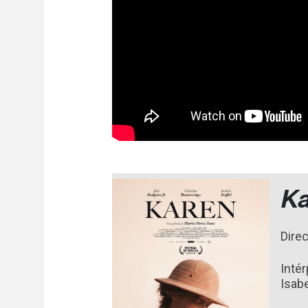
K
Dire
Intér
Isabe