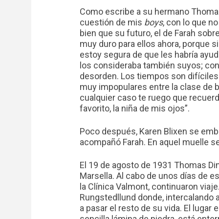
Como escribe a su hermano Thomas e
cuestión de mis
boys
, con lo que n
bien que su futuro, el de Farah sob
muy duro para ellos ahora, porque si
estoy segura de que les habría ayuda
los consideraba también suyos; co
desorden. Los tiempos son difíciles 
muy impopulares entre la clase de 
cualquier caso te ruego que recuerd
favorito, la niña de mis ojos”.
Poco después, Karen Blixen se emba
acompañó Farah. En aquel muelle se
El 19 de agosto de 1931 Thomas Dine
Marsella. Al cabo de unos días de e
la Clínica Valmont, continuaron viaje
Rungstedllund donde, intercalando a
a pasar el resto de su vida. El lugar
sencilla lámina de piedra, está ente